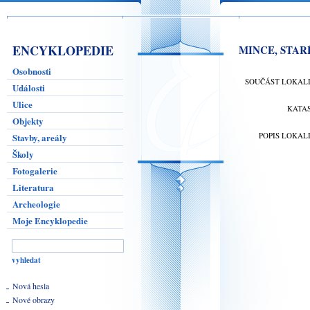
ENCYKLOPEDIE
MINCE, STAR
Osobnosti
SOUČÁST LOKAL
Události
Ulice
KATA
Objekty
POPIS LOKAL
Stavby, areály
Školy
Fotogalerie
Literatura
Archeologie
Moje Encyklopedie
Nová hesla
Nové obrazy