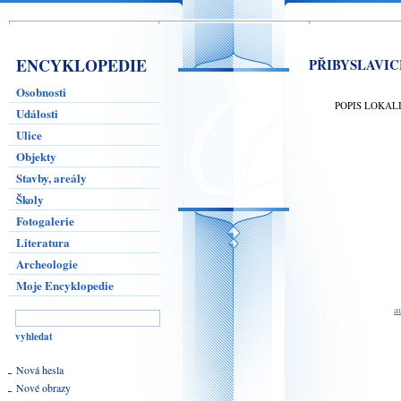
ENCYKLOPEDIE
PŘIBYSLAVIC
Osobnosti
POPIS LOKAL
Události
Ulice
Objekty
Stavby, areály
Školy
Fotogalerie
Literatura
Archeologie
Moje Encyklopedie
a
Nová hesla
Nové obrazy