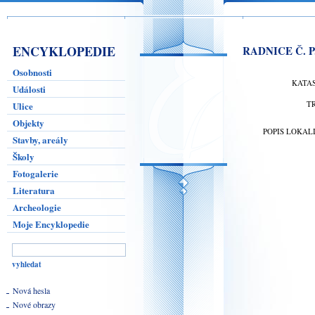
ENCYKLOPEDIE
RADNICE Č. P.
Osobnosti
KATA
Události
T
Ulice
Objekty
POPIS LOKAL
Stavby, areály
Školy
Fotogalerie
Literatura
Archeologie
Moje Encyklopedie
Nová hesla
Nové obrazy