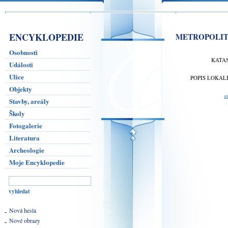
ENCYKLOPEDIE
METROPOLITNÍ
Osobnosti
KATA
Události
Ulice
POPIS LOKAL
Objekty
a
Stavby, areály
Školy
Fotogalerie
Literatura
Archeologie
Moje Encyklopedie
Nová hesla
Nové obrazy