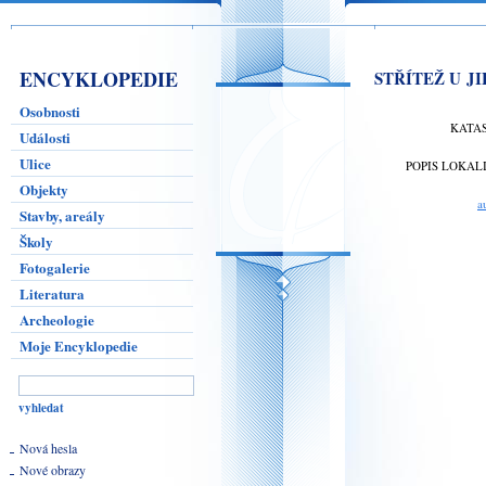
ENCYKLOPEDIE
STŘÍTEŽ U JI
Osobnosti
KATA
Události
Ulice
POPIS LOKAL
Objekty
a
Stavby, areály
Školy
Fotogalerie
Literatura
Archeologie
Moje Encyklopedie
Nová hesla
Nové obrazy