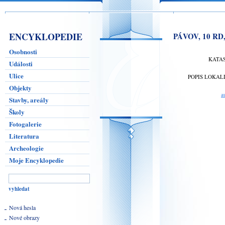
ENCYKLOPEDIE
PÁVOV, 10 RD,
Osobnosti
KATA
Události
Ulice
POPIS LOKAL
Objekty
a
Stavby, areály
Školy
Fotogalerie
Literatura
Archeologie
Moje Encyklopedie
Nová hesla
Nové obrazy