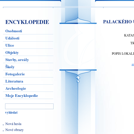
ENCYKLOPEDIE
PALACKÉHO U
Osobnosti
KATA
Události
T
Ulice
Objekty
POPIS LOKAL
Stavby, areály
a
Školy
Fotogalerie
Literatura
Archeologie
Moje Encyklopedie
Nová hesla
Nové obrazy