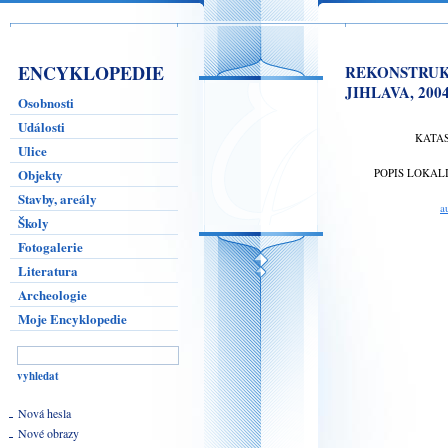
ENCYKLOPEDIE
REKONSTRUKCE
JIHLAVA, 200
Osobnosti
Události
KATA
Ulice
Objekty
POPIS LOKAL
Stavby, areály
a
Školy
Fotogalerie
Literatura
Archeologie
Moje Encyklopedie
Nová hesla
Nové obrazy