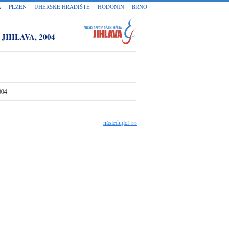
A
PLZEŇ
UHERSKÉ HRADIŠTĚ
HODONÍN
BRNO
IHLAVA, 2004
004
následující »»