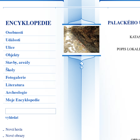
ENCYKLOPEDIE
PALACKÉHO UL
Osobnosti
KATA
Události
Ulice
POPIS LOKAL
Objekty
Stavby, areály
Školy
Fotogalerie
Literatura
Archeologie
Moje Encyklopedie
Nová hesla
Nové obrazy
OBR