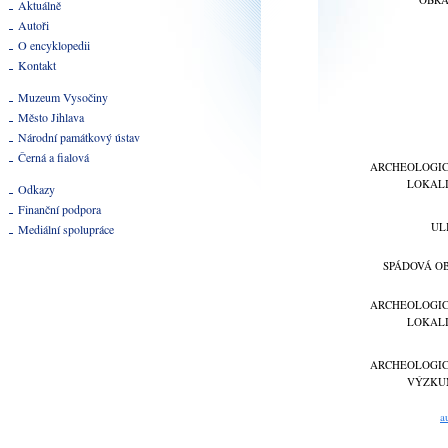
Aktuálně
Autoři
O encyklopedii
Kontakt
Muzeum Vysočiny
Město Jihlava
Národní památkový ústav
Černá a fialová
ARCHEOLOGI
LOKAL
Odkazy
Finanční podpora
UL
Mediální spolupráce
SPÁDOVÁ O
ARCHEOLOGI
LOKAL
ARCHEOLOGI
VÝZKU
a