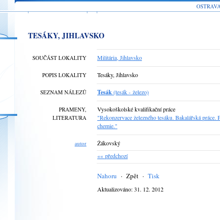
OSTRAV
TESÁKY, JIHLAVSKO
Militária, Jihlavsko
SOUČÁST LOKALITY
Tesáky, Jihlavsko
POPIS LOKALITY
Tesák
(tesák - železo)
SEZNAM NÁLEZŮ
Vysokoškolské kvalifikační práce
PRAMENY,
"Rekonzervace železného tesáku. Bakalářská práce. 
LITERATURA
chemie."
Žákovský
autor
«« předchozí
Nahoru
·
Zpět
·
Tisk
Aktualizováno: 31. 12. 2012