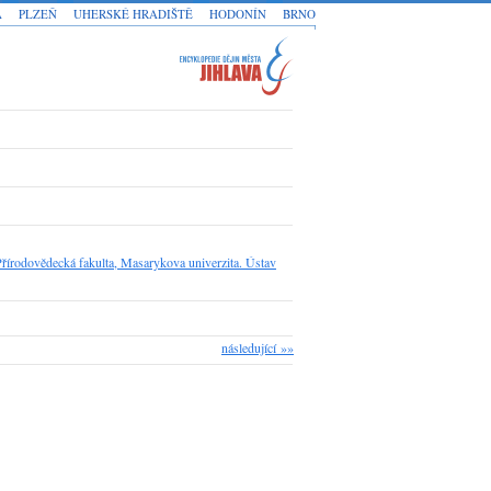
A
PLZEŇ
UHERSKÉ HRADIŠTĚ
HODONÍN
BRNO
Přírodovědecká fakulta, Masarykova univerzita. Ústav
následující »»