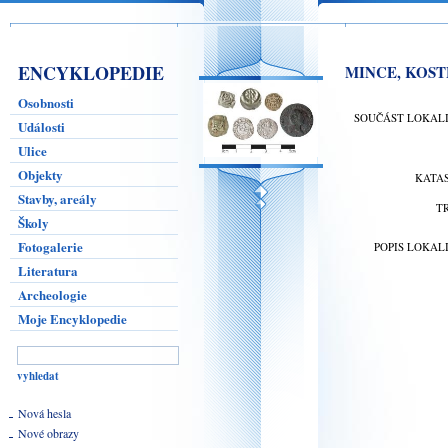
ENCYKLOPEDIE
MINCE, KOST
Osobnosti
SOUČÁST LOKAL
Události
Ulice
Objekty
KATA
Stavby, areály
T
Školy
Fotogalerie
POPIS LOKAL
Literatura
Archeologie
Moje Encyklopedie
Nová hesla
Nové obrazy