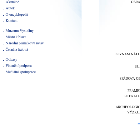
Aktuálně
OBR
Autoři
O encyklopedii
Kontakt
Muzeum Vysočiny
Město Jihlava
Národní památkový ústav
Černá a fialová
SEZNAM NÁL
Odkazy
Finanční podpora
UL
Mediální spolupráce
SPÁDOVÁ O
PRAME
LITERAT
ARCHEOLOGI
VÝZKU
a