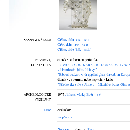
Číška, sklo
(číše - sklo)
SEZNAM NÁLEZŮ
Číše, sklo
(číše - sklo)
Číška, sklo
(číše - sklo)
článek v odborném periodiku
PRAMENY,
"NOVOTNÝ, B.–KAREL, B.–DUŠEK, V., 1978: Středov
LITERATURA
v historickém jádru Jihlavy."
"Ribbed beakers with applied glass threads in Euro
článek ve sborníku nebo kapitola v knize
"Středověké sklo z Jihlavy – Mittelalterliches Glas au
1975
Jihlava, Matky Boží 4 a 6
ARCHEOLOGICKÉ
VÝZKUMY
Sedláčková
autor
«« předchozí
Nahoru
·
Zpět
·
Tisk