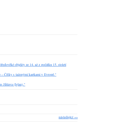
ěké objekty ze 14. až z počátku 15. století
pe – Číšky s taženými kapkami v Evropě."
s Jihlava (Iglau)."
následující »»