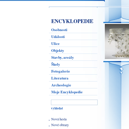
ENCYKLOPEDIE
Osobnosti
Události
Ulice
Objekty
Stavby, areály
Školy
Fotogalerie
Literatura
Archeologie
Moje Encyklopedie
Nová hesla
Nové obrazy