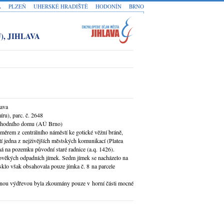
A
PLZEŇ
UHERSKÉ HRADIŠTĚ
HODONÍN
BRNO
), JIHLAVA
lava
íru), parc. č. 2648
bchodního domu (AÚ Brno)
 směrem z centrálního náměstí ke gotické věžní bráně,
etí jedna z nejživějších městských komunikací (Platea
ná na pozemku původní staré radnice (a.q. 1426).
ověkých odpadních jímek. Sedm jímek se nacházelo na
klo však obsahovala pouze jímka č. 8 na parcele
nnou výdřevou byla zkoumány pouze v horní části mocné