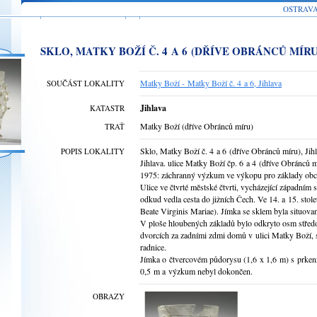
OSTRAV
SKLO, MATKY BOŽÍ Č. 4 A 6 (DŘÍVE OBRÁNCŮ MÍRU
Matky Boží - Matky Boží č. 4 a 6, Jihlava
SOUČÁST LOKALITY
Jihlava
KATASTR
Matky Boží (dříve Obránců míru)
TRAŤ
Sklo, Matky Boží č. 4 a 6 (dříve Obránců míru), Jih
POPIS LOKALITY
Jihlava. ulice Matky Boží čp. 6 a 4 (dříve Obránců m
1975: záchranný výzkum ve výkopu pro základy o
Ulice ve čtvrté městské čtvrti, vycházející západním
odkud vedla cesta do jižních Čech. Ve 14. a 15. stol
Beate Virginis Mariae). Jímka se sklem byla situova
V ploše hloubených základů bylo odkryto osm střed
dvorcích za zadními zdmi domů v ulici Matky Boží, s
radnice.
Jímka o čtvercovém půdorysu (1,6 x 1,6 m) s prke
0,5 m a výzkum nebyl dokončen.
OBRAZY